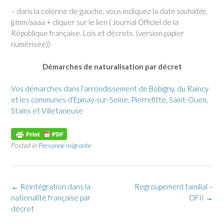
– dans la colonne de gauche, vous indiquez la date
souhaitée
,
jj/mm/aaaa + cliquer sur le lien ( Journal Officiel de la
République française. Lois et décrets. (version papier
numérisée))
Démarches de naturalisation par décret
Vos démarches dans l’arrondissement de Bobigny, du Raincy
et les communes d’Epinay-sur-Seine, Pierrefitte, Saint-Ouen,
Stains et Villetaneuse
Posted in
Personne migrante
Post
←
Réintégration dans la
Regroupement familial –
navigation
nationalité française par
OFII
→
décret