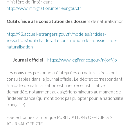
ministère de l’intérieur :
http://www.immigration.interieur.gouv.fr
Outil d’aide à la constitution des dossier
s de naturalisation
http://93.accueil-etrangers.gouv.fr/modeles/articles-
lies/article/outil-d-aide-a-la-constitution-des-dossiers-de-
naturalisation
Journal officiel
–
https://www.legifrance.gouv.fr/jorf/jo
Les noms des personnes réintégrées ou naturalisées sont
consultables dans le journal officiel. Le décret correspondant
à la date de naturalisation est une pièce justificative
demandée, notamment aux algériens mineurs au moment de
l’indépendance (qui n’ont donc pas pu opter pour la nationalité
française).
– Sélectionnez la rubrique PUBLICATIONS OFFICIELS >
JOURNAL OFFICIEL